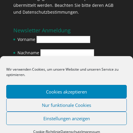
übermittelt werden. Beachten Sie bitte deren
AGB
und
Datenschutzbestimmungen
.
Newsletter Anmeldung
Vorname
Nachname
E-Mail-Adresse
*
Wir verwenden Cookies, um unsere Website und unseren Service zu
optimieren.
Cookies akzeptieren
Nur funktionale Cookies
Einstellungen anzeigen
Cookie-Richtlinie
Impressum
Datenschutz
|
Datenschutz
Impressum