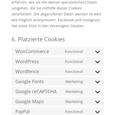
erfahren, wie sie mit deinen (persönlichen) Daten
umgehen, die sie mithilfe dieser Cookies
verarbeiten. Die abgerufenen Daten werden so weit
wie möglich anonymisiert. Facebook und Instagram
hat seine Sitze in den Vereinigten Staaten
6. Platzierte Cookies
WooCommerce
Functional
Consent
to
WordPress
Functional
Consent
service
to
Wordfence
Functional
woocommerce
Consent
service
to
Google Fonts
Marketing
wordpress
Consent
service
to
Google reCAPTCHA
Marketing
wordfence
Consent
service
to
Google Maps
Marketing
google-
Consent
service
fonts
to
PayPal
Functional
google-
Consent