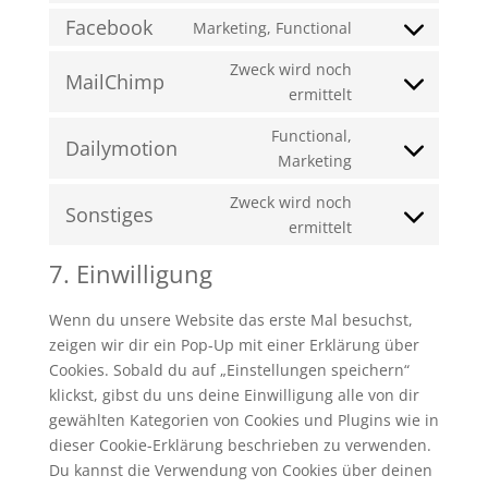
service
recaptcha
to
Facebook
Marketing, Functional
google-
Consent
service
maps
to
Zweck wird noch
paypal
MailChimp
service
Consent
ermittelt
facebook
to
Functional,
service
Dailymotion
Consent
Marketing
mailchimp
to
Zweck wird noch
service
Sonstiges
Consent
ermittelt
dailymotion
to
7. Einwilligung
service
sonstiges
Wenn du unsere Website das erste Mal besuchst,
zeigen wir dir ein Pop-Up mit einer Erklärung über
Cookies. Sobald du auf „Einstellungen speichern“
klickst, gibst du uns deine Einwilligung alle von dir
gewählten Kategorien von Cookies und Plugins wie in
dieser Cookie-Erklärung beschrieben zu verwenden.
Du kannst die Verwendung von Cookies über deinen