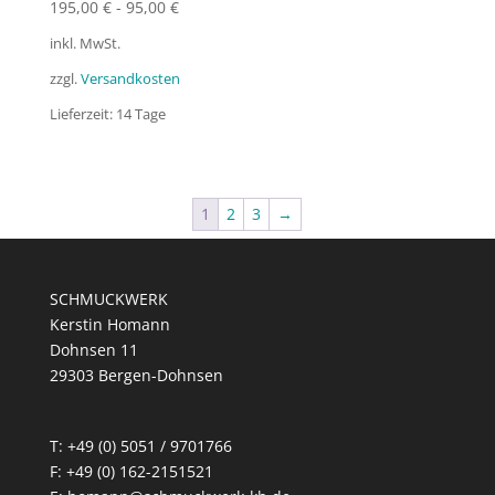
195,00
€
-
95,00
€
inkl. MwSt.
zzgl.
Versandkosten
Lieferzeit:
14 Tage
1
2
3
→
SCHMUCKWERK
Kerstin Homann
Dohnsen 11
29303 Bergen-Dohnsen
T: +49 (0) 5051 / 9701766
F: +49 (0) 162-2151521