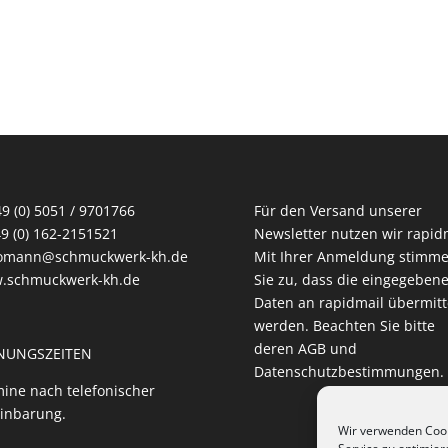
49 (0) 5051 / 9701766
Für den Versand unserer
49 (0) 162-2151521
Newsletter nutzen wir rapidm
homann@schmuckwerk-kh.de
Mit Ihrer Anmeldung stimm
.schmuckwerk-kh.de
Sie zu, dass die eingegeben
Daten an rapidmail übermitt
werden. Beachten Sie bitte
deren
AGB
und
NUNGSZEITEN
Datenschutzbestimmungen
.
ine nach telefonischer
inbarung.
Wir verwenden Coo