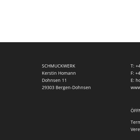
SCHMUCKWERK
T: +
Kerstin Homann
F: +
Dohnsen 11
E: 
29303 Bergen-Dohnsen
www
ÖFF
Term
Vere