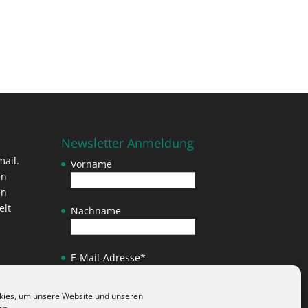
Newsletter Anmeldung
ail.
Vorname
en
en
elt
Nachname
E-Mail-Adresse
*
kies, um unsere Website und unseren