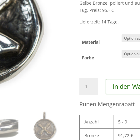
Gelbe Bronze, poliert und au
16g. Preis: 95,- €
Lieferzeit: 14 Tage.
Material
Farbe
Die
In den W
Rune
Gebo
Menge
Runen Mengenrabatt
Anzahl
5 - 9
Bronze
91,72
€
-