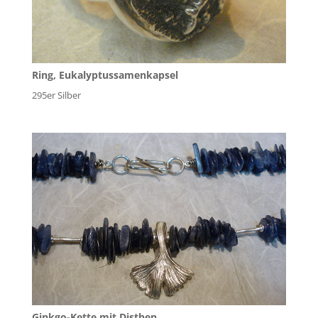
Ring, Eukalyptussamenkapsel
295er Silber
Ginkgo-Kette mit Disthen