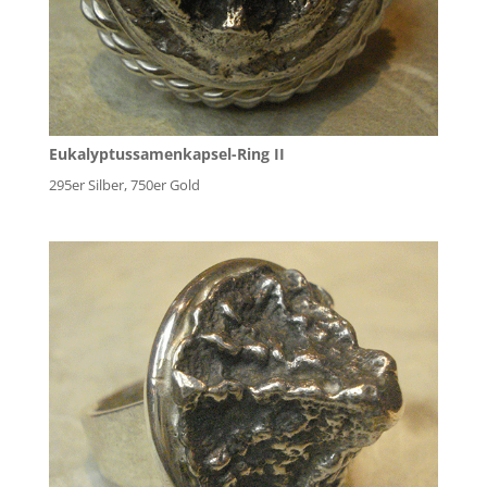
Eukalyptussamenkapsel-Ring II
295er Silber, 750er Gold