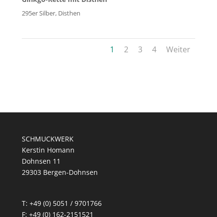
295er Silber, Disthen
1
2
3
4
Weiter
SCHMUCKWERK
Kerstin Homann
Dohnsen 11
29303 Bergen-Dohnsen
T: +49 (0) 5051 / 9701766
F: +49 (0) 162-2151521