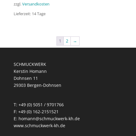
zzgl.
Versandkosten
Lieferzeit:
14 Tage
1
2
→
SCHMUCKWERK
Kerstin Homann
Dohnsen 11
29303 Bergen-Dohnsen
T: +49 (0) 5051 / 9701766
F: +49 (0) 162-2151521
E: homann@schmuckwerk-kh.de
www.schmuckwerk-kh.de