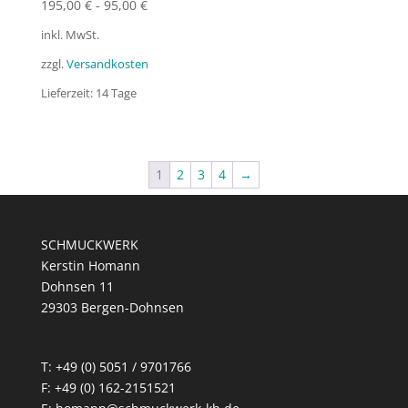
195,00
€
-
95,00
€
inkl. MwSt.
zzgl.
Versandkosten
Lieferzeit:
14 Tage
1
2
3
4
→
SCHMUCKWERK
Kerstin Homann
Dohnsen 11
29303 Bergen-Dohnsen
T: +49 (0) 5051 / 9701766
F: +49 (0) 162-2151521