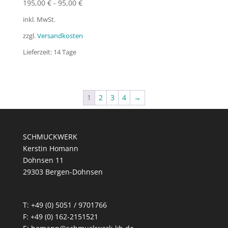
195,00
€
-
95,00
€
inkl. MwSt.
zzgl.
Versandkosten
Lieferzeit:
14 Tage
1
2
3
4
→
SCHMUCKWERK
Kerstin Homann
Dohnsen 11
29303 Bergen-Dohnsen
T: +49 (0) 5051 / 9701766
F: +49 (0) 162-2151521