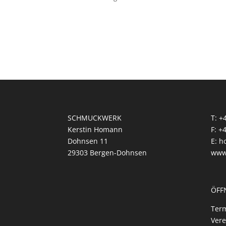
SCHMUCKWERK
T: +
Kerstin Homann
F: +
Dohnsen 11
E: 
29303 Bergen-Dohnsen
www
ÖFF
Term
Vere