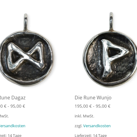
Rune Dagaz
Die Rune Wunjo
00
€
-
95,00
€
195,00
€
-
95,00
€
 MwSt.
inkl. MwSt.
Versandkosten
zzgl.
Versandkosten
zeit:
14 Tage
Lieferzeit:
14 Tage