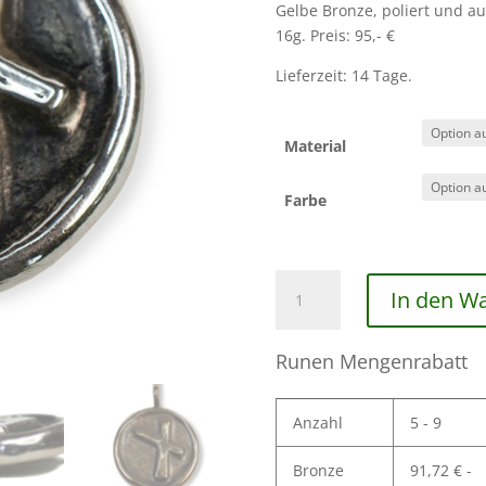
Gelbe Bronze, poliert und au
16g. Preis: 95,- €
Lieferzeit: 14 Tage.
Material
Farbe
Die
In den W
Rune
Nauthiz
Menge
Runen Mengenrabatt
Anzahl
5 - 9
Bronze
91,72
€
-