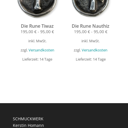
Die Rune Tiwaz
Die Rune Nauthiz
195,00
€
-
95,00
€
195,00
€
-
95,00
€
inkl. MwSt.
inkl. MwSt.
zzgl.
Versandkosten
zzgl.
Versandkosten
Lieferzeit:
14 Tage
Lieferzeit:
14 Tage
SCHMUCKWERK
Kerstin Homann